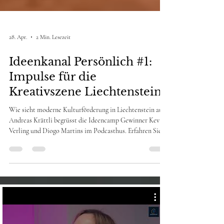
28. Apr.
2 Min. Lesezeit
Ideenkanal Persönlich #1:
Impulse für die
Kreativszene Liechtenstein
Wie sieht moderne Kulturförderung in Liechtenstein aus?
Andreas Krättli begrüsst die Ideencamp Gewinner Kevin
Verling und Diogo Martins im Podcasthus. Erfahren Sie
mehr über die Vision hinter dem Creator Music Camp
und wie die beiden Akteure die regionale Kreativszene
durch Vernetzung und Nachwuchsförderung nachhaltig
stärken wollen.