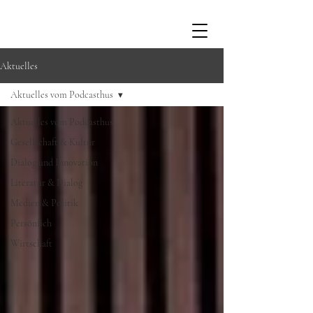
Aktuelles
Aktuelles vom Podcasthus
Aktuelles vom Podcasthus
Gesellschaft & Kultur
Dialog und Innovation
Literatur & Dialog
Medien & Politik
Persönlich
Wirtschaft