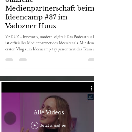
und Ideenkanal starten
offizielle
Medienpartnerschaft beim
Ideencamp #37 im
Vadozner Huus
VADUZ – Innovativ, modern, digital: Das Podcasthus.li
ist offizieller Medienpartner des Ideenkanals. Mit dem
ersten Vlog zum Ideencamp #37 präsentiert das Team um
den diplomierten Journalisten Andreas Krättli ein
Format, das die klassische Berichterstattung hinter sich
lässt und auf zeitgemässes Storytelling setzt. Die
Highlights vom Ideenkanal Camp #37 Der neue Vlog zum
Ideencamp #37 im Vadozner Huus markiert den Start
einer modernen Dokumentations-Serie. Andreas Krättli
bri
Alle Videos