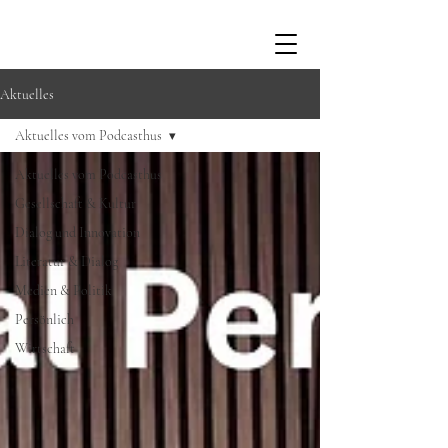
Aktuelles
Aktuelles vom Podcasthus
Aktuelles vom Podcasthus
Gesellschaft & Kultur
Dialog und Innovation
Literatur & Dialog
Medien & Politik
Persönlich
Wirtschaft