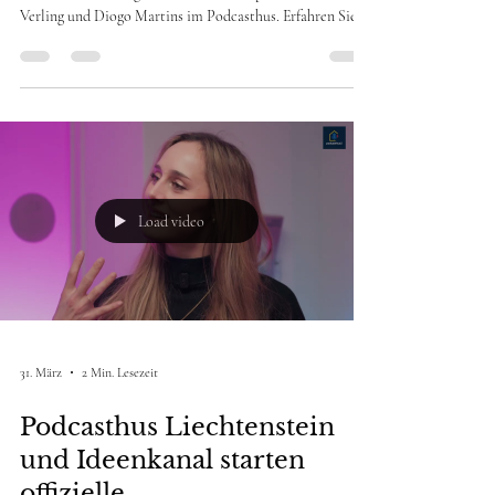
Wie sieht moderne Kulturförderung in Liechtenstein aus?
Andreas Krättli begrüsst die Ideencamp Gewinner Kevin
Verling und Diogo Martins im Podcasthus. Erfahren Sie
mehr über die Vision hinter dem Creator Music Camp
und wie die beiden Akteure die regionale Kreativszene
durch Vernetzung und Nachwuchsförderung nachhaltig
stärken wollen.
Load video
31. März
2 Min. Lesezeit
Podcasthus Liechtenstein