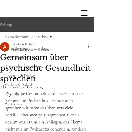
Beitrag
Aktuelles vom Podcasthus
Andreas Krättli
Aktuelles vom Podcasthus
23. Okt. 2025
2 Min. Lesezeit
Gemeinsam über
Gesellschaft & Kultur
psychische Gesundheit
Dialog und Innovation
Literatur & Dialog
sprechen
Medien & Politik
Aktualisiert:
30. Okt. 2025
Psychische Gesundheit verdient eine starke 
Persönlich
Stimme. Im Podcasthus Liechtenstein 
Wirtschaft
sprechen wir offen darüber, was viele 
betrifft, aber wenige aussprechen. Genau 
darum war es uns ein Anliegen, das Thema 
nicht nur im Podcast zu behandeln, sondern 