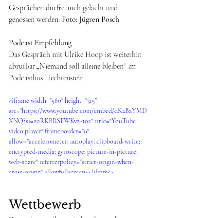
Gesprächen durfte auch gelacht und 
genossen werden. 
Foto: Jügren Posch
Podcast Empfehlung 
Das Gespräch mit Ulrike Hoop ist weiterhin 
abrufbar:„Niemand soll alleine bleiben“ im 
Podcasthus Liechtenstein
<iframe width="560" height="315" 
src="https://www.youtube.com/embed/dK2BaYMD
XNQ?si=2oRKBRSFWKv2-1o2" title="YouTube 
video player" frameborder="0" 
allow="accelerometer; autoplay; clipboard-write; 
encrypted-media; gyroscope; picture-in-picture; 
web-share" referrerpolicy="strict-origin-when-
cross-origin" allowfullscreen></iframe>
Wettbewerb