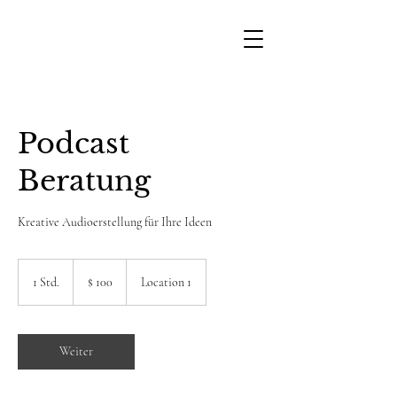
Podcast
Beratung
Kreative Audioerstellung für Ihre Ideen
100
US-
1 Std.
1
$ 100
Location 1
Dollar
S
t
d
Weiter