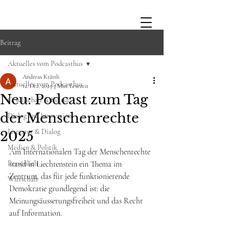
Beitrag
Aktuelles vom Podcasthus
Andreas Krättli
Aktuelles vom Podcasthus
12. Dez. 2025
3 Min. Lesezeit
Neu: Podcast zum Tag
Gesellschaft & Kultur
der Menschenrechte
Dialog und Innovation
Literatur & Dialog
2025
Medien & Politik
Am Internationalen Tag der Menschenrechte 
Persönlich
stand in Liechtenstein ein Thema im 
Zentrum, das für jede funktionierende 
Wirtschaft
Demokratie grundlegend ist: die 
Meinungsäusserungsfreiheit und das Recht 
auf Information.