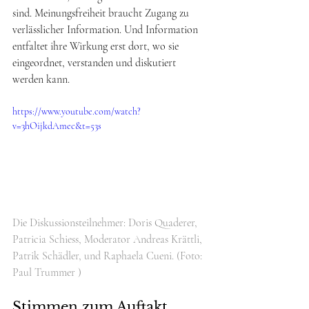
sind. Meinungsfreiheit braucht Zugang zu 
verlässlicher Information. Und Information 
entfaltet ihre Wirkung erst dort, wo sie 
eingeordnet, verstanden und diskutiert 
werden kann.
https://www.youtube.com/watch?
v=3hOijkdAmec&t=53s
Die Diskussionsteilnehmer: Doris Quaderer, 
Patricia Schiess, Moderator Andreas Krättli, 
Patrik Schädler, und Raphaela Cueni. (Foto: 
Paul Trummer )
Stimmen zum Auftakt