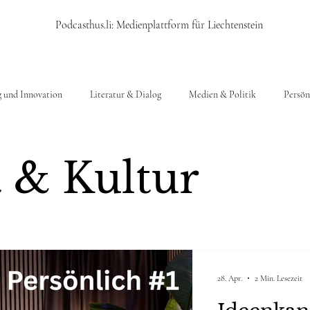
Podcasthus.li: Medienplattform für Liechtenstein
g und Innovation
Literatur & Dialog
Medien & Politik
Persön
t & Kultur
28. Apr.
2 Min. Lesezeit