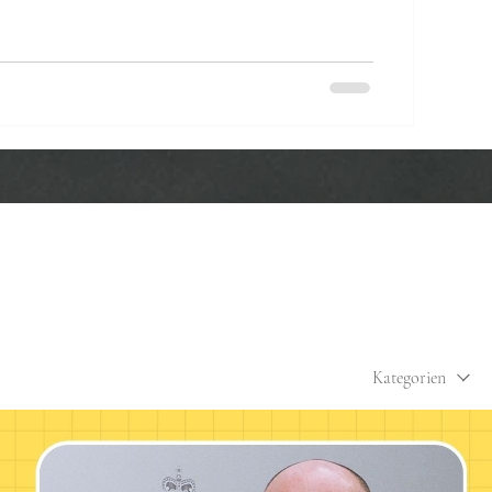
thus, links Max Aubauer, Architekturstudent und
ität Liechtenstein, Mitte Mathias Ospelt, Autor,
i, Dozent Universität Liechtenstein und Journalist Im
ge, wie wahre Ereignisse zur Grundlage
Kategorien