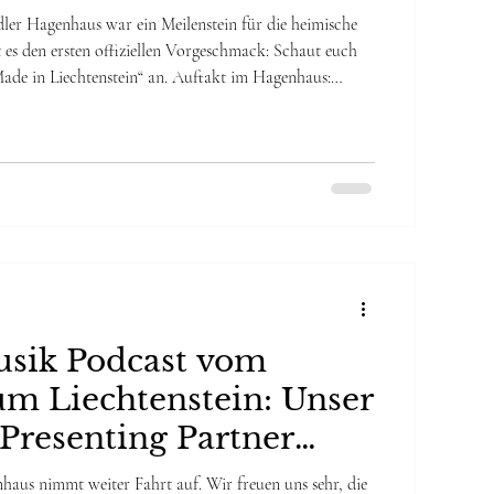
stein
ler Hagenhaus war ein Meilenstein für die heimische
 es den ersten offiziellen Vorgeschmack: Schaut euch
„Made in Liechtenstein“ an. Auftakt im Hagenhaus:
tor Andreas Krättli begrüsst das Publikum zum ersten
 Fürstentum Liechtenstein. Das Video fängt die dichte
nds ein, der Musik, Geschichte und persönliche
neue Weise verband. Unter d
Musik Podcast vom
um Liechtenstein: Unser
Presenting Partner
ew AG
aus nimmt weiter Fahrt auf. Wir freuen uns sehr, die