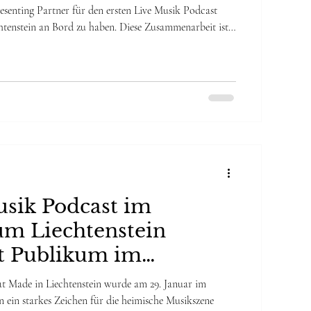
senting Partner für den ersten Live Musik Podcast
tenstein an Bord zu haben. Diese Zusammenarbeit ist
s zum regionalen Schaffen und zur Rockmusik Made in
same Vision für die regionale Musikszene in
eine Freude zu sehen, was durch echte Zusammenarbeit
n. Mit der Unterstützung der El
usik Podcast im
um Liechtenstein
rt Publikum im
us
 Made in Liechtenstein wurde am 29. Januar im
 ein starkes Zeichen für die heimische Musikszene