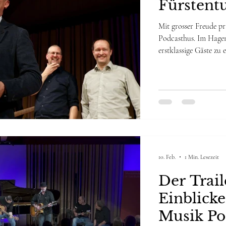
Fürstent
Mit grosser Freude pr
Podcasthus. Im Hagen
erstklassige Gäste zu
Erlebt Marco Hoch & 
im Acoustic Rock Set
Geschichten, eindrück
Dankeschön an das fa
10. Feb.
1 Min. Lesezeit
Der Trail
Einblicke
Musik Po