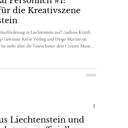
l Persönlich #1:
ür die Kreativszene
stein
turförderung in Liechtenstein aus? Andreas Krättli
mp Gewinner Kevin Verling und Diogo Martins im
 Sie mehr über die Vision hinter dem Creator Music
den Akteure die regionale Kreativszene durch
uchsförderung nachhaltig stärken wollen.
us Liechtenstein und