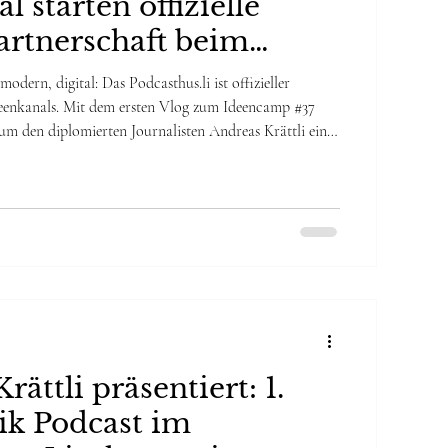
l starten offizielle
rtnerschaft beim
p #37 im Vadozner
dern, digital: Das Podcasthus.li ist offizieller
eenkanals. Mit dem ersten Vlog zum Ideencamp #37
um den diplomierten Journalisten Andreas Krättli ein
sche Berichterstattung hinter sich lässt und auf
ling setzt. Die Highlights vom Ideenkanal Camp #37 Der
amp #37 im Vadozner Huus markiert den Start einer
ons-Serie. Andreas Krättli bri
rättli präsentiert: 1.
ik Podcast im