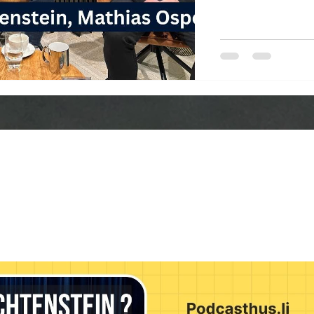
geht. Foto im Podcas
Campus Radio Univers
rechts Andreas Krättl
Zentrum steht die Fra