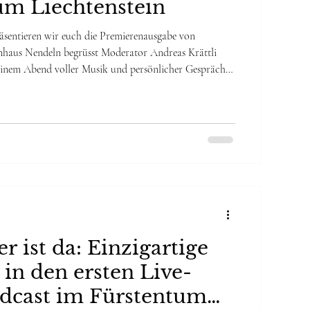
um Liechtenstein
äsentieren wir euch die Premierenausgabe von
haus Nendeln begrüsst Moderator Andreas Krättli
 einem Abend voller Musik und persönlicher Gespräche.
Beat Don Toblerone (Naturtrüeb) mit ihrer Energie
ting und die Mundartband Rääs mit ihren
lich und berührend am Flügel begleitet. Ein herzliches
ntastische Publikum vor Ort. Ihr habt diesen
er ist da: Einzigartige
 in den ersten Live-
dcast im Fürstentum