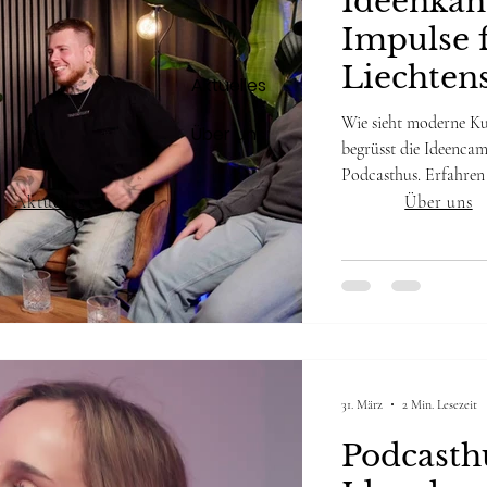
Ideenkana
Impulse f
Liechten
Aktuelles
Wie sieht moderne Kul
Über uns
begrüsst die Ideenca
Podcasthus. Erfahren
Camp und wie die bei
Aktuelles
Über uns
Vernetzung und Nachw
31. März
2 Min. Lesezeit
Podcasth