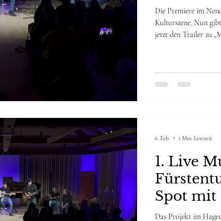
Liechten
Die Premiere im Nend
Kulturszene. Nun gibt
jetzt den Trailer zu 
Intendant und Modera
Live Musik Podcast im
Atmosphäre eines Abe
Gespräche auf völlig 
6. Feb.
1 Min. Lesezeit
1. Live 
Fürstent
Spot mit 
Elaria D
Das Projekt im Hagenh