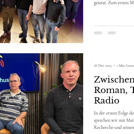
gesetzt. Zum ersten M
Podcast vor Publikum
und Geschichte auf b
wurde der Abend von A
Musiker selbst auswä
18. Dez. 2025
1 Min. Lesez
Zwischen
Roman, T
Radio
In der ersten Folge 
sprechen wir mit Mathi
Recherche und seinen 