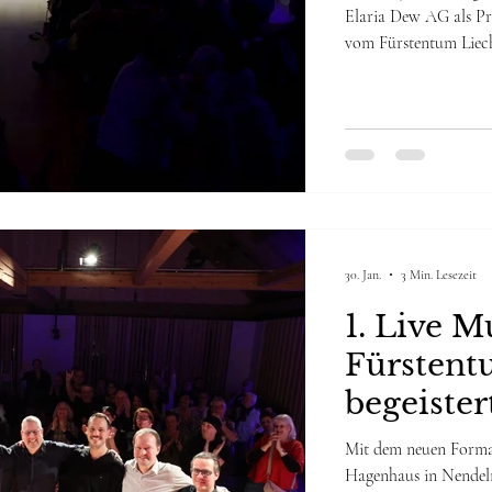
Elaria Dew AG als Pre
vom Fürstentum Liech
ein klares Bekenntni
Liechtenstein. Gemein
Liechtenstein Es ist 
im Land entstehen kan
30. Jan.
3 Min. Lesezeit
1. Live M
Fürstent
begeiste
Hagenha
Mit dem neuen Format
Hagenhaus in Nendeln