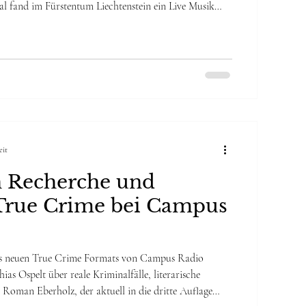
al fand im Fürstentum Liechtenstein ein Live Musik
 statt. Ein Abend, der Musik, persönliche Gespräche
esondere Weise verband. Kuratiert und moderiert
ndreas Krättli, der als Intendant die eingeladenen
hlte. Sowohl Rääs als auch Naturtrüeb sa
eit
 Recherche und
rue Crime bei Campus
des neuen True Crime Formats von Campus Radio
as Ospelt über reale Kriminalfälle, literarische
Roman Eberholz, der aktuell in die dritte Auflage